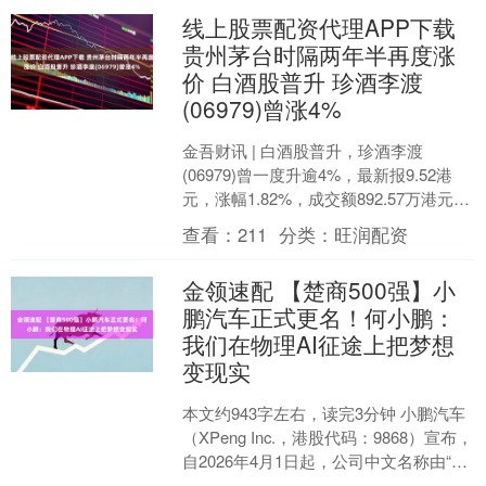
线上股票配资代理APP下载
贵州茅台时隔两年半再度涨
价 白酒股普升 珍酒李渡
(06979)曾涨4%
金吾财讯 | 白酒股普升，珍酒李渡
(06979)曾一度升逾4%，最新报9.52港
元，涨幅1.82%，成交额892.57万港元。
另外，华润啤酒(00291)最新涨....
查看：
211
分类：
旺润配资
金领速配 【楚商500强】小
鹏汽车正式更名！何小鹏：
我们在物理AI征途上把梦想
变现实
本文约943字左右，读完3分钟 小鹏汽车
（XPeng Inc.，港股代码：9868）宣布，
自2026年4月1日起，公司中文名称由“小
鹏汽车有限公司”正式变更为“....