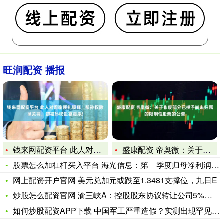
旺润配资 播报
钱来网配资平台 此人对周瑜顶礼膜拜，帮孙权除掉关羽，却被孙权
盛康配资 帝奥微：关于作废部分已授予尚未归属的限制性股票的公
股票怎么加杠杆买入平台 海光信息：第一季度归母净利润6.87
网上配资开户官网 美元兑加元或跌至1.3481支撑位，九日E
炒股怎么配资官网 渝三峡A：控股股东协议转让公司5%股份已获
如何炒股配资APP下载 中国军工严重造假？实测出现罕见一幕，