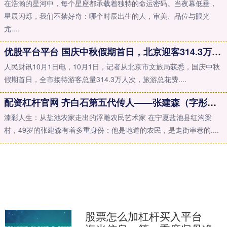
在浩瀚的星河中，每个星座都承载着独特的命运密码。当夜幕低垂，
星辰闪烁，我们不禁好奇：哪个时辰出生的人，审美、品位与眼光
尤....
优股平台平台 国庆中秋假期首日，北京迎客314.3万人次
人民财讯10月1日电，10月1日，记者从北京市文旅局获悉，国庆中秋
假期首日，全市接待游客总量314.3万人次，旅游总花费....
配资杠杆官网 齐白石第五代传人——张建森（字彤枫）
漆彩人生：从盐池农家走出的浮雕农民艺术家 在宁夏盐池县红沟梁
村，49岁的张建森有着多重身份：他是地道的农民，是走街串巷的....
股票怎么加杠杆买入平台