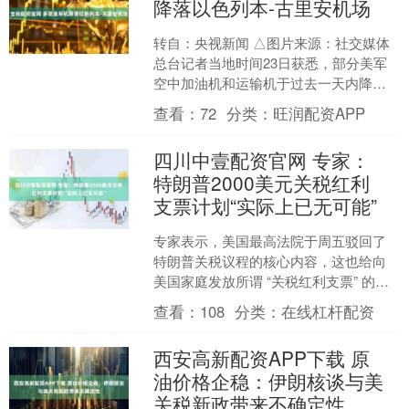
降落以色列本-古里安机场
转自：央视新闻 △图片来源：社交媒体
总台记者当地时间23日获悉，部分美军
空中加油机和运输机于过去一天内降落
在以色列特拉维夫本-古里安国际机场，
查看：
72
分类：
旺润配资APP
目前尚不清楚这些....
四川中壹配资官网 专家：
特朗普2000美元关税红利
支票计划“实际上已无可能”
专家表示，美国最高法院于周五驳回了
特朗普关税议程的核心内容，这也给向
美国家庭发放所谓 “关税红利支票” 的可
能性带来了沉重打击。 Bankrate 注册金
查看：
108
分类：
在线杠杆配资
融理财....
西安高新配资APP下载 原
油价格企稳：伊朗核谈与美
关税新政带来不确定性