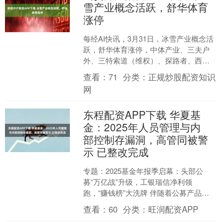
雪产业概念活跃，舒华体育
涨停
每经AI快讯，3月31日，冰雪产业概念活
跃，舒华体育涨停，中体产业、三夫户
外、三特索道（维权）、探路者、西域
旅游等跟涨。 海量资讯、精准解读，尽
查看：
71
分类：
正规炒股配资知识
在新浪财经APP....
网
东程配资APP下载 华夏基
金：2025年人员管理与内
部控制存漏洞，高管同被警
示 已整改完成
专题：2025基金年报季启幕：头部公
募“万亿战”升级，工银瑞信净利领
跑，“赚钱榜”大洗牌 伴随着公募产品
2025年报的集中披露，过去一年基金公
查看：
60
分类：
旺润配资APP
司受到监管处罚的情....