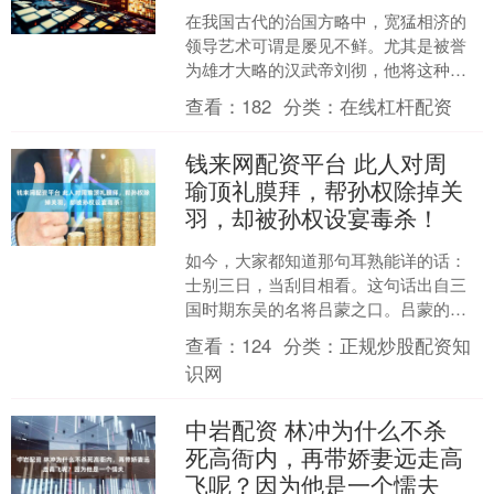
在我国古代的治国方略中，宽猛相济的
领导艺术可谓是屡见不鲜。尤其是被誉
为雄才大略的汉武帝刘彻，他将这种艺
术运用得尤为成功，尤其是他的推恩
查看：
182
分类：
在线杠杆配资
令，彻底化解了诸侯王势力的....
钱来网配资平台 此人对周
瑜顶礼膜拜，帮孙权除掉关
羽，却被孙权设宴毒杀！
如今，大家都知道那句耳熟能详的话：
士别三日，当刮目相看。这句话出自三
国时期东吴的名将吕蒙之口。吕蒙的一
生，充满了传奇与反转，他用自己逆袭
查看：
124
分类：
正规炒股配资知
的故事，深刻地告诉我们：....
识网
中岩配资 林冲为什么不杀
死高衙内，再带娇妻远走高
飞呢？因为他是一个懦夫