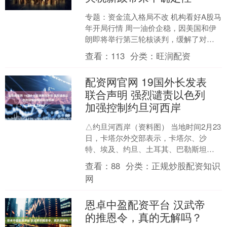
专题：资金流入格局不改 机构看好A股马
年开局行情 周一油价企稳，因美国和伊
朗即将举行第三轮核谈判，缓解了对潜
在冲突的担忧；与此同时，总统唐纳德·
查看：
113
分类：
旺润配资
特朗普的新一轮关....
配资网官网 19国外长发表
联合声明 强烈谴责以色列
加强控制约旦河西岸
△约旦河西岸（资料图） 当地时间2月23
日，卡塔尔外交部表示，卡塔尔、沙
特、埃及、约旦、土耳其、巴勒斯坦、
巴西、法国、丹麦、芬兰、冰岛、印
查看：
88
分类：
正规炒股配资知识
尼、爱尔兰、卢森堡、挪....
网
恩卓中盈配资平台 汉武帝
的推恩令，真的无解吗？