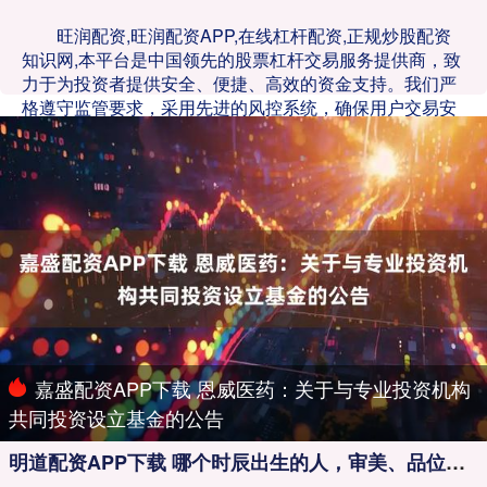
旺润配资,旺润配资APP,在线杠杆配资,正规炒股配资
知识网,本平台是中国领先的股票杠杆交易服务提供商，致
力于为投资者提供安全、便捷、高效的资金支持。我们严
格遵守监管要求，采用先进的风控系统，确保用户交易安
全。平台提供灵活的杠杆比例选择，帮助投资者在多变的
市场中实现收益最大化。同时，我们拥有专业的客服团
队，为用户提供实时咨询与支持。无论您是新手还是资深
投资者，均可通过本平台轻松开启杠杆交易之旅，助力财
富增值。
嘉盛配资APP下载 恩威医药：关于与专业投资机构
共同投资设立基金的公告
明道配资APP下载 哪个时辰出生的人，审美、品位、眼光特别好