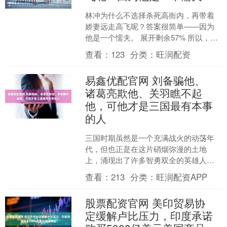
林冲为什么不选择杀死高衙内，再带着
娇妻远走高飞呢？答案很简单——因为
他是一个懦夫。 展开剩余57% 所以，林
冲注定死路一条。这时，为了保住自己
查看：
123
分类：
旺润配资
的性命，他选择了抛....
易鑫优配官网 刘备骗他、
诸葛亮欺他、关羽瞧不起
他，可他才是三国最有本事
的人
三国时期虽然是一个充满战火的动荡年
代，但也正是在这片硝烟弥漫的土地
上，涌现出了许多智勇双全的英雄人
物，他们或率领军队奋力拼搏，或凭借
查看：
213
分类：
旺润配资APP
精妙的计策，逐步占领属于自己....
股票配资官网 美印贸易协
定缓解卢比压力，印度承诺