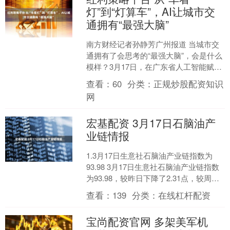
灯”到“灯算车”，AI让城市交
通拥有“最强大脑”
南方财经记者孙静芳广州报道 当城市交
通拥有了会思考的“最强大脑”，会是什么
模样？3月17日，在广东省人工智能赋能
民营经济发展大会上，佳都集团有限公
查看：
60
分类：
正规炒股配资知识
司执行总裁黄海....
网
宏基配资 3月17日石脑油产
业链情报
1.3月17日生意社石脑油产业链指数为
93.98 3月17日生意社石脑油产业链指数
为93.98，较昨日下降了2.31点，较周期
内最高点115.40点(2022-....
查看：
139
分类：
在线杠杆配资
宝尚配资官网 多架美军机