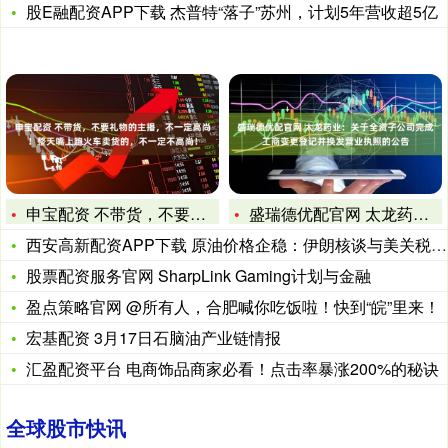
股E融配资APP下载 杰普特“落子”苏州，计划5年营收超5亿
申宝配资 不带货，不要礼物的主播，不一定高尚！整天嘴上跑火车
盛瑞德优配官网 太龙药业：关于全资子公司完成工商变更登记并换
西安高新配资APP下载 原油价格企稳：伊朗核谈与美关税新政带
股票配资服务官网 SharpLink Gaming计划与金融
盈点策略官网 @所有人，合肥喊你吃饭啦！快到“皖”里来！
宏基配资 3月17日石脑油产业链情报
汇盈配资平台 电商饰品商家必看！点击率暴涨200%的秘诀
全球股市快讯